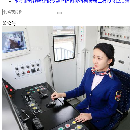
基金
金融
视听
评论
专题
产经
创投
科创板
新三板
投教
ESG
滚
公众号