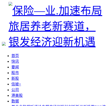
首页
快讯
要闻
股市
新股
信披+
公司
港美股
数据