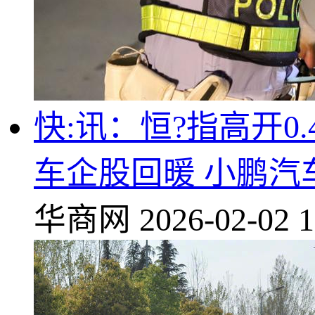
快:讯：恒?指高开0.
车企股回暖 小鹏汽
华商网
2026-02-02 1