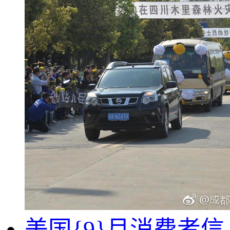
美国{9}月消费者