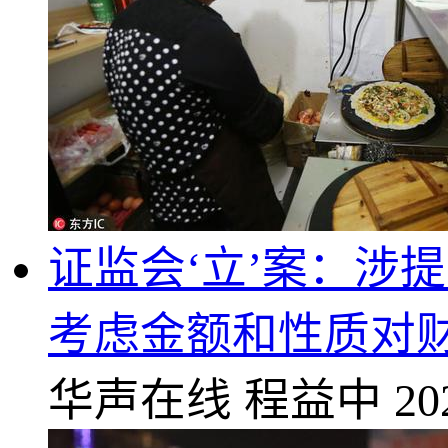
证监会‘立’案：涉
考虑金额和性质对
华声在线
程益中
20